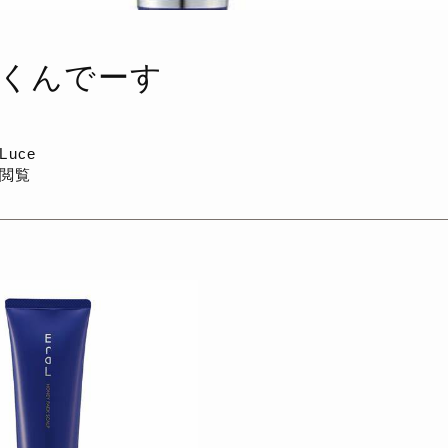
くんでーす
a Luce
回閲覧