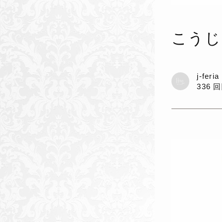
こうじ
j-feri
336 