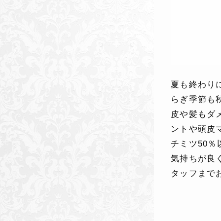
夏も終わり
らぎ季節も
皮や髪もダ
ントや頭皮
チミツ50
気持ちが良
タッフまで