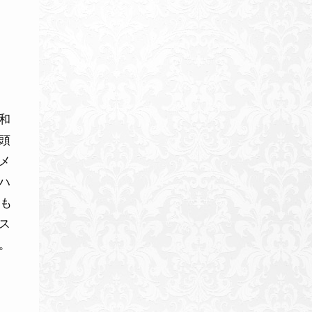
和
頭
メ
ハ
ても
ス
。