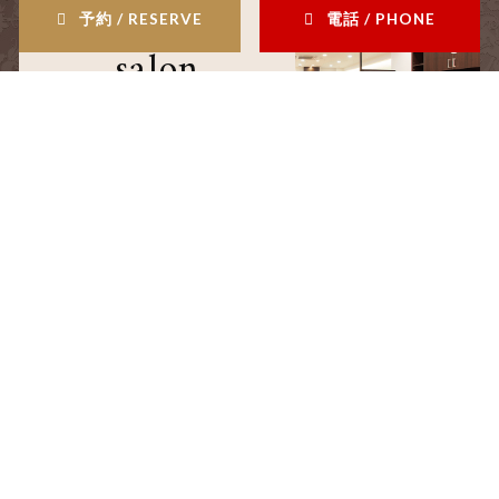
予約 / RESERVE
電話 / PHONE
salon
サロン情報
staff
スタッフ
blog