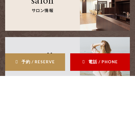
salon
サロン情報
staff
予約 / RESERVE
電話 / PHONE
スタッフ
blog
ブログ