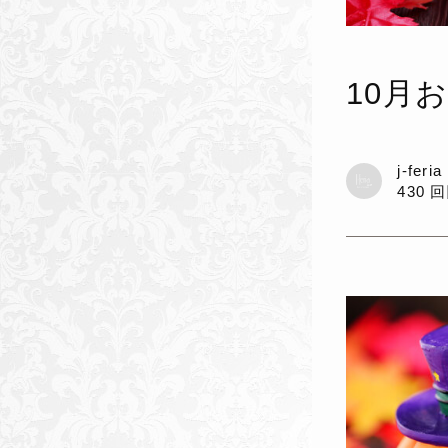
10月
j-feri
430 