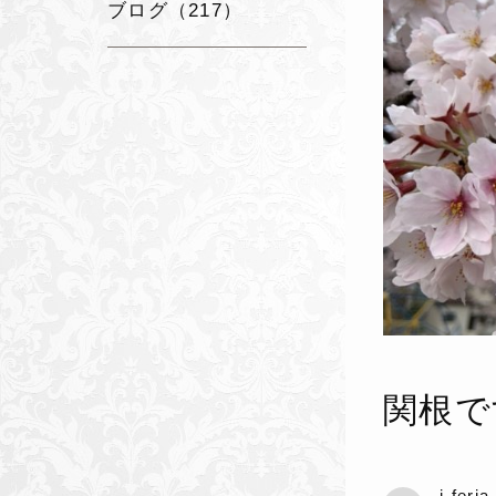
ブログ（217）
関根で
j-feri