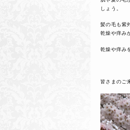
しょう。
髪の毛も紫
乾燥や痒み
乾燥や痒み
皆さまのご