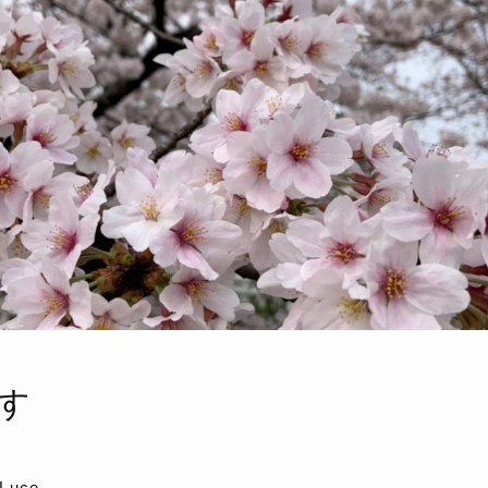
す
a Luce