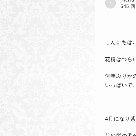
545 
こんにちは
花粉はつら
何年ぶりか
いっぱいで
4月になり
肌や髪の毛