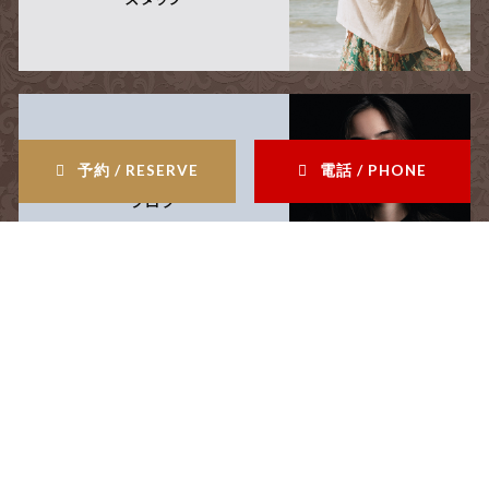
blog
予約 / RESERVE
電話 / PHONE
ブログ
recruit
採用情報