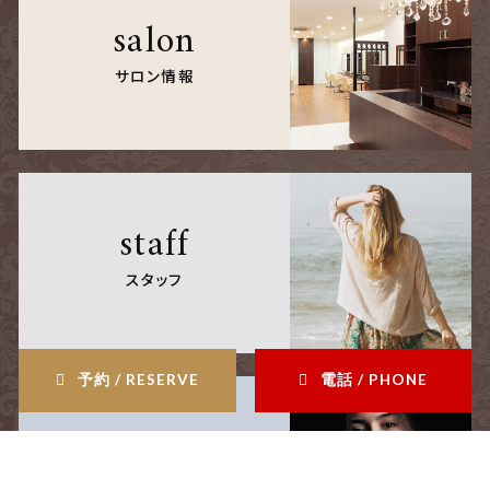
salon
サロン情報
staff
スタッフ
予約 / RESERVE
電話 / PHONE
blog
ブログ