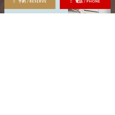
予約 / RESERVE
電話 / PHONE
採用情報
menu
メニュー
coupon
クーポン