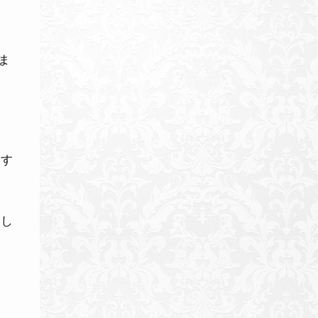
ま
です
ばし