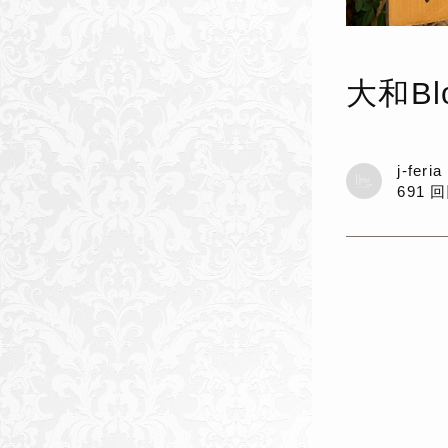
大和Blo
j-feri
691 