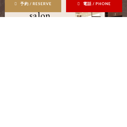
予約 / RESERVE
電話 / PHONE
salon
サロン情報
staff
スタッフ
blog